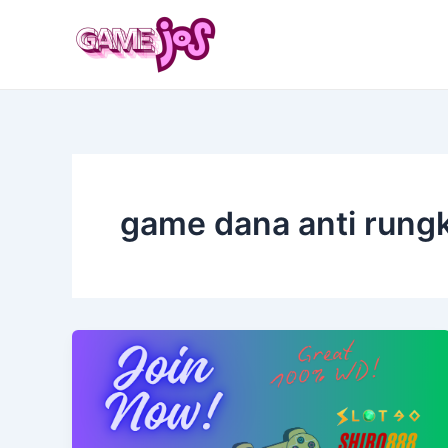
Skip
to
content
game dana anti rung