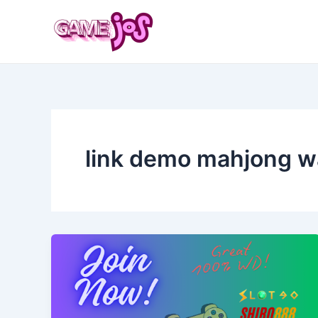
Skip
to
content
link demo mahjong w