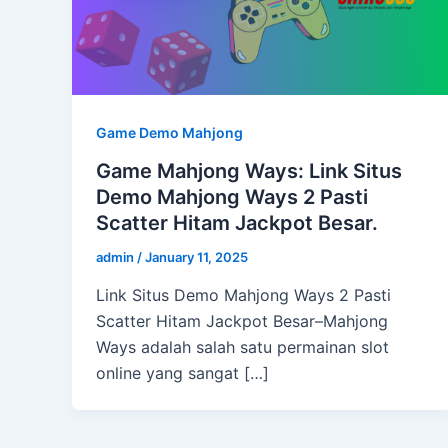
Game Demo Mahjong
Game Mahjong Ways: Link Situs
Demo Mahjong Ways 2 Pasti
Scatter Hitam Jackpot Besar.
admin
/
January 11, 2025
Link Situs Demo Mahjong Ways 2 Pasti
Scatter Hitam Jackpot Besar–Mahjong
Ways adalah salah satu permainan slot
online yang sangat […]