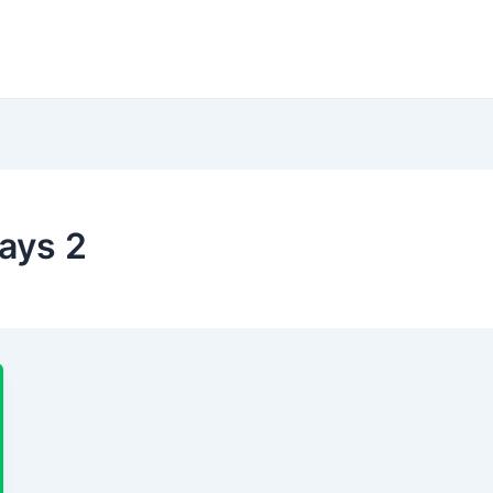
ays 2