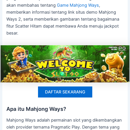
akan membahas tentang
Game Mahjong Ways
,
memberikan informasi tentang link situs demo Mahjong
Ways 2, serta memberikan gambaran tentang bagaimana
fitur Scatter Hitam dapat membawa Anda menuju jackpot
besar.
DAFTAR SEKARANG
Apa itu Mahjong Ways?
Mahjong Ways adalah permainan slot yang dikembangkan
oleh provider ternama Pragmatic Play. Dengan tema yang