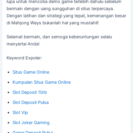
lupa untuk mencoba demo game terlebih dahulu sebelum
bermain dengan uang sungguhan di situs terpercaya.
Dengan latihan dan strategi yang tepat, kemenangan besar
di Mahjong Ways bukanlah hal yang mustahil!
Selamat bermain, dan semoga keberuntungan selalu
menyertai Anda!
Keyword Expoler:
Situs Game Online
Kumpulan Situs Game Online
Slot Deposit 10rb
Slot Deposit Pulsa
Slot Vip
Slot Joker Gaming
Game Deposit Pulsa