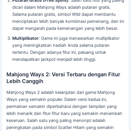
Putaran Gratis (Free Spins)
: Salah satu fitur yang paling
dicari dalam Mahjong Ways adalah putaran gratis.
Selama putaran gratis, simbol Wild dapat membantu
menciptakan lebih banyak kombinasi pemenang, dan ini
dapat mengarah pada kemenangan yang lebih besar.
Multiplikator
: Game ini juga menawarkan multiplikator
yang meningkatkan hadiah Anda selama putaran
tertentu. Dengan adanya fitur ini, peluang untuk
mendapatkan jackpot menjadi lebih tinggi.
Mahjong Ways 2: Versi Terbaru dengan Fitur
Lebih Canggih
Mahjong Ways 2 adalah kelanjutan dari game Mahjong
Ways yang semakin populer. Dalam versi kedua ini,
permainan semakin diperbaharui dengan tampilan yang
lebih menarik dan fitur-fitur baru yang semakin menambah
keseruan. Salah satu yang paling menonjol adalah
peningkatan pada simbol Scatter Hitam yang semakin