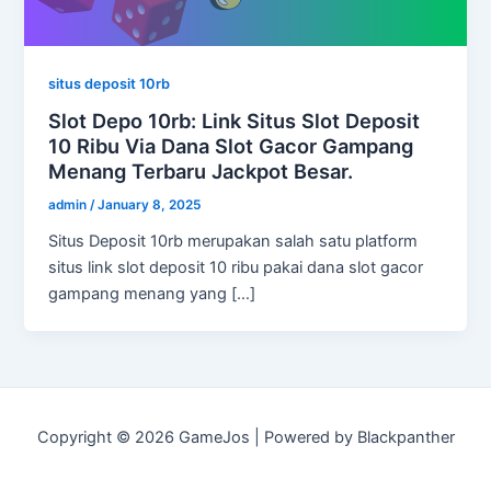
situs deposit 10rb
Slot Depo 10rb: Link Situs Slot Deposit
10 Ribu Via Dana Slot Gacor Gampang
Menang Terbaru Jackpot Besar.
admin
/
January 8, 2025
Situs Deposit 10rb merupakan salah satu platform
situs link slot deposit 10 ribu pakai dana slot gacor
gampang menang yang […]
Copyright © 2026 GameJos | Powered by Blackpanther