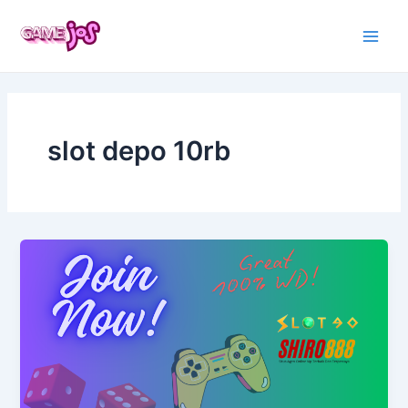
Skip
to
Main
content
Men
slot depo 10rb