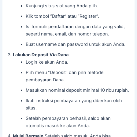
Kunjungi situs slot yang Anda pilih.
Klik tombol “Daftar” atau “Register”.
Isi formulir pendaftaran dengan data yang valid,
seperti nama, email, dan nomor telepon.
Buat username dan password untuk akun Anda.
Lakukan Deposit Via Dana
Login ke akun Anda.
Pilih menu “Deposit” dan pilih metode
pembayaran Dana.
Masukkan nominal deposit minimal 10 ribu rupiah.
Ikuti instruksi pembayaran yang diberikan oleh
situs.
Setelah pembayaran berhasil, saldo akan
otomatis masuk ke akun Anda.
Mulai Bermain
Setelah saldo masuk, Anda bisa