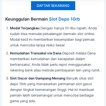
DAFTAR SEKARANG
Keunggulan Bermain
Slot Depo 10rb
Modal Terjangkau
Dengan hanya 10 ribu rupiah, Anda
sudah bisa memulai petualangan bermain slot online.
Modal kecil ini memberikan kesempatan bagi pemula
untuk mencoba tanpa risiko besar.
Kemudahan Transaksi via Dana
Deposit melalui Dana
memberikan kemudahan dan kecepatan dalam
bertransaksi. Anda tidak perlu repot menggunakan
rekening bank atau metode pembayaran lain yang rumit.
Slot Gacor dan Gampang Menang
Banyak situs slot
depo 10rb yang menawarkan permainan slot gacor
dengan tingkat kemenangan tinggi. Hal ini membuat
pemain lebih bersemangat untuk mencoba berbagai
game yang ada.