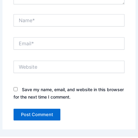
Name*
Email*
Website
Save my name, email, and website in this browser
for the next time I comment.