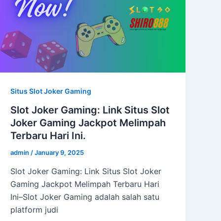
Situs Slot Joker Gaming
Slot Joker Gaming: Link Situs Slot
Joker Gaming Jackpot Melimpah
Terbaru Hari Ini.
admin
/
January 9, 2025
Slot Joker Gaming: Link Situs Slot Joker
Gaming Jackpot Melimpah Terbaru Hari
Ini–Slot Joker Gaming adalah salah satu
platform judi