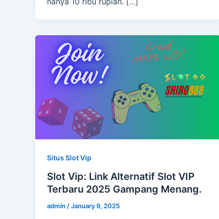
hanya 10 ribu rupiah. […]
Situs Slot Vip
Slot Vip: Link Alternatif Slot VIP
Terbaru 2025 Gampang Menang.
admin
/
January 9, 2025