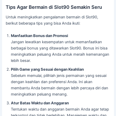
Tips Agar Bermain di Slot90 Semakin Seru
Untuk meningkatkan pengalaman bermain di Slot90,
berikut beberapa tips yang bisa Anda ikuti:
Manfaatkan Bonus dan Promosi
Jangan lewatkan kesempatan untuk memanfaatkan
berbagai bonus yang ditawarkan Slot90. Bonus ini bisa
meningkatkan peluang Anda untuk meraih kemenangan
lebih besar.
Pilih Game yang Sesuai dengan Keahlian
Sebelum memulai, pilihlah jenis permainan yang sesuai
dengan keahlian dan preferensi Anda. Ini akan
membantu Anda bermain dengan lebih percaya diri dan
meningkatkan peluang menang.
Atur Batas Waktu dan Anggaran
Tentukan waktu dan anggaran bermain Anda agar tetap
terkontrol dan tidak berlebihan. Manajemen waktu dan