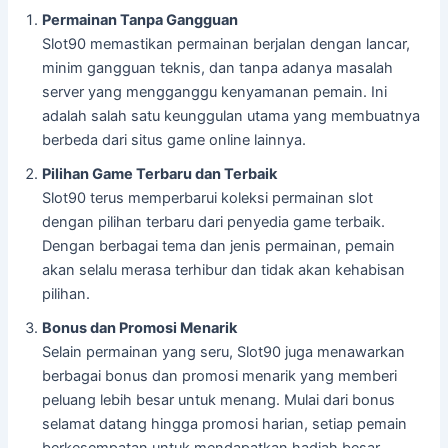
Permainan Tanpa Gangguan
Slot90 memastikan permainan berjalan dengan lancar,
minim gangguan teknis, dan tanpa adanya masalah
server yang mengganggu kenyamanan pemain. Ini
adalah salah satu keunggulan utama yang membuatnya
berbeda dari situs game online lainnya.
Pilihan Game Terbaru dan Terbaik
Slot90 terus memperbarui koleksi permainan slot
dengan pilihan terbaru dari penyedia game terbaik.
Dengan berbagai tema dan jenis permainan, pemain
akan selalu merasa terhibur dan tidak akan kehabisan
pilihan.
Bonus dan Promosi Menarik
Selain permainan yang seru, Slot90 juga menawarkan
berbagai bonus dan promosi menarik yang memberi
peluang lebih besar untuk menang. Mulai dari bonus
selamat datang hingga promosi harian, setiap pemain