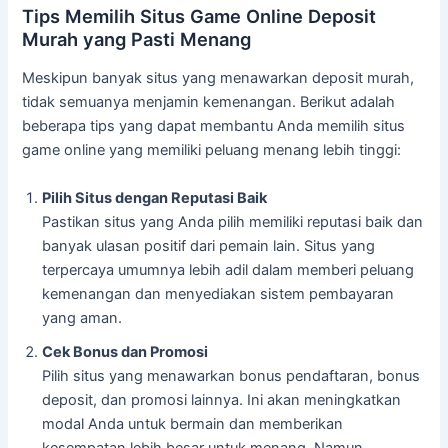
Tips Memilih Situs Game Online Deposit
Murah yang Pasti Menang
Meskipun banyak situs yang menawarkan deposit murah,
tidak semuanya menjamin kemenangan. Berikut adalah
beberapa tips yang dapat membantu Anda memilih situs
game online yang memiliki peluang menang lebih tinggi:
Pilih Situs dengan Reputasi Baik
Pastikan situs yang Anda pilih memiliki reputasi baik dan
banyak ulasan positif dari pemain lain. Situs yang
terpercaya umumnya lebih adil dalam memberi peluang
kemenangan dan menyediakan sistem pembayaran
yang aman.
Cek Bonus dan Promosi
Pilih situs yang menawarkan bonus pendaftaran, bonus
deposit, dan promosi lainnya. Ini akan meningkatkan
modal Anda untuk bermain dan memberikan
kesempatan lebih besar untuk menang. Namun,