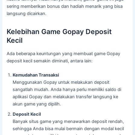
sering memberikan bonus dan hadiah menarik yang bisa
langsung dicairkan.
Kelebihan Game Gopay Deposit
Kecil
Ada beberapa keuntungan yang membuat game Gopay
deposit kecil semakin diminati, antara lain:
Kemudahan Transaksi
Menggunakan Gopay untuk melakukan deposit
sangatlah mudah. Anda hanya perlu memiliki saldo di
aplikasi Gopay dan melakukan transfer langsung ke
akun game yang dipilih.
Deposit Kecil
Banyak situs game yang menawarkan deposit rendah,
sehingga Anda bisa mulai bermain dengan modal kecil