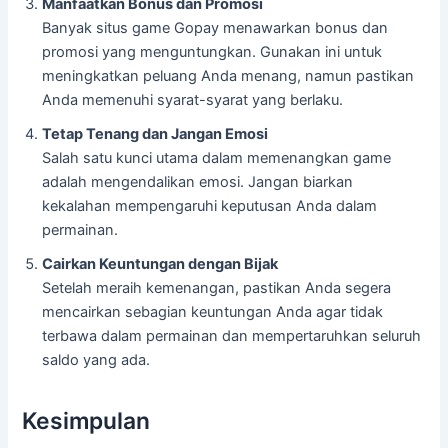
Manfaatkan Bonus dan Promosi
Banyak situs game Gopay menawarkan bonus dan
promosi yang menguntungkan. Gunakan ini untuk
meningkatkan peluang Anda menang, namun pastikan
Anda memenuhi syarat-syarat yang berlaku.
Tetap Tenang dan Jangan Emosi
Salah satu kunci utama dalam memenangkan game
adalah mengendalikan emosi. Jangan biarkan
kekalahan mempengaruhi keputusan Anda dalam
permainan.
Cairkan Keuntungan dengan Bijak
Setelah meraih kemenangan, pastikan Anda segera
mencairkan sebagian keuntungan Anda agar tidak
terbawa dalam permainan dan mempertaruhkan seluruh
saldo yang ada.
Kesimpulan