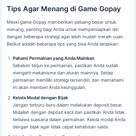
Tips Agar Menang di Game Gopay
Meski game Gopay memberikan peluang besar untuk
menang, penting bagi Anda untuk mempersiapkan diri
dengan beberapa strategi agar lebih mudah meraih cuan.
Berikut adalah beberapa tips yang bisa Anda terapkan:
Pahami Permainan yang Anda Mainkan
Sebelum terjun ke permainan, pastikan Anda sudah
mengerti mekanisme dan aturan mainnya. Setiap
permainan memiliki strategi tersendiri, dan memahami
ini akan memberi Anda keunggulan.
Kelola Modal dengan Bijak
Jangan terburu-buru dalam melakukan deposit besar.
Mulailah dengan deposit kecil dan pastikan Anda tidak
terbawa suasana dalam permainan. Kelola modal Anda
dengan bijak agar tidak cepat kehabisan saldo.