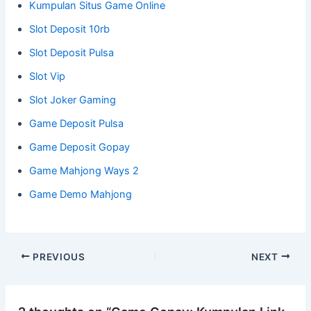
Kumpulan Situs Game Online
Slot Deposit 10rb
Slot Deposit Pulsa
Slot Vip
Slot Joker Gaming
Game Deposit Pulsa
Game Deposit Gopay
Game Mahjong Ways 2
Game Demo Mahjong
Post
PREVIOUS
NEXT
navigation