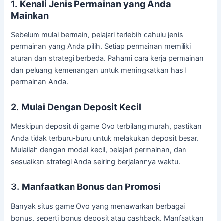
1.
Kenali Jenis Permainan yang Anda
Mainkan
Sebelum mulai bermain, pelajari terlebih dahulu jenis
permainan yang Anda pilih. Setiap permainan memiliki
aturan dan strategi berbeda. Pahami cara kerja permainan
dan peluang kemenangan untuk meningkatkan hasil
permainan Anda.
2.
Mulai Dengan Deposit Kecil
Meskipun deposit di game Ovo terbilang murah, pastikan
Anda tidak terburu-buru untuk melakukan deposit besar.
Mulailah dengan modal kecil, pelajari permainan, dan
sesuaikan strategi Anda seiring berjalannya waktu.
3.
Manfaatkan Bonus dan Promosi
Banyak situs game Ovo yang menawarkan berbagai
bonus, seperti bonus deposit atau cashback. Manfaatkan