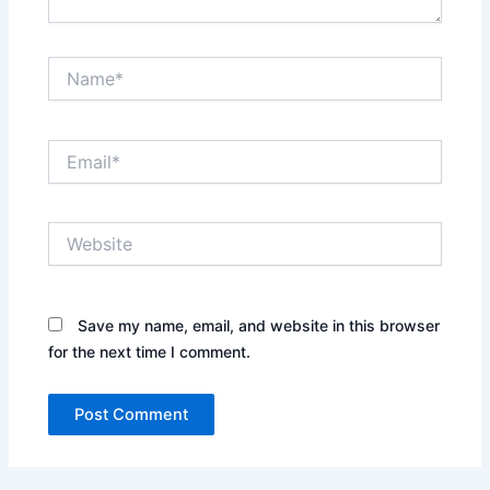
Name*
Email*
Website
Save my name, email, and website in this browser
for the next time I comment.