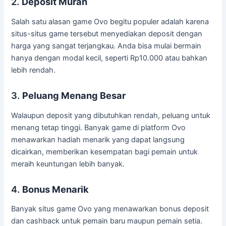
2.
Deposit Murah
Salah satu alasan game Ovo begitu populer adalah karena
situs-situs game tersebut menyediakan deposit dengan
harga yang sangat terjangkau. Anda bisa mulai bermain
hanya dengan modal kecil, seperti Rp10.000 atau bahkan
lebih rendah.
3.
Peluang Menang Besar
Walaupun deposit yang dibutuhkan rendah, peluang untuk
menang tetap tinggi. Banyak game di platform Ovo
menawarkan hadiah menarik yang dapat langsung
dicairkan, memberikan kesempatan bagi pemain untuk
meraih keuntungan lebih banyak.
4.
Bonus Menarik
Banyak situs game Ovo yang menawarkan bonus deposit
dan cashback untuk pemain baru maupun pemain setia.