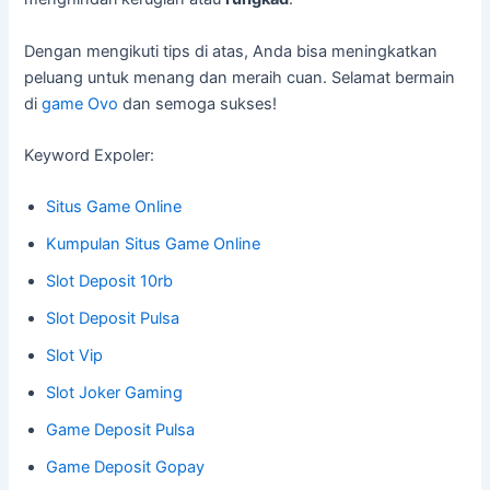
Dengan mengikuti tips di atas, Anda bisa meningkatkan
peluang untuk menang dan meraih cuan. Selamat bermain
di
game Ovo
dan semoga sukses!
Keyword Expoler:
Situs Game Online
Kumpulan Situs Game Online
Slot Deposit 10rb
Slot Deposit Pulsa
Slot Vip
Slot Joker Gaming
Game Deposit Pulsa
Game Deposit Gopay